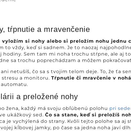
y, tŕpnutie a mravenčenie
 vyložím si nohy alebo si preložím nohu jednu 
 to vždy, keď si sadnem. Je to naozaj najpohodlne
 hodiny. Sem tam mi noha trochu stŕpne, ale aj to 
dne sa trochu poprechádzam a môžem pokračovať
, ani netušíš, čo sa s tvojim telom deje. To, že ťa se
u stresu a monitoru.
Tŕpnutie či mravčenie v noh
o automatu.
lárii a preložené nohy
lebo žena, každý má svoju obľúbenú polohu
pri sede
ráve ukážkový sed.
Čo sa stane, keď si preložíš n
ica je vychýlená do strany. Kvôli tejto polohe sa a
vojej kĺbovej jamky, po čase sa jedna noha javí dlh