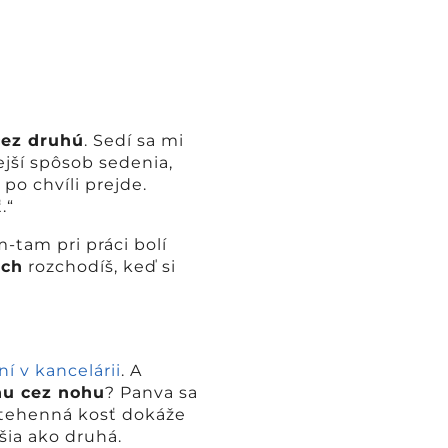
cez druhú
. Sedí sa mi
jší spôsob sedenia,
po chvíli prejde.
.“
m-tam pri práci bolí
ách
rozchodíš, keď si
ní v kancelárii
. A
ohu cez nohu
? Panva sa
j stehenná kosť dokáže
šia ako druhá.