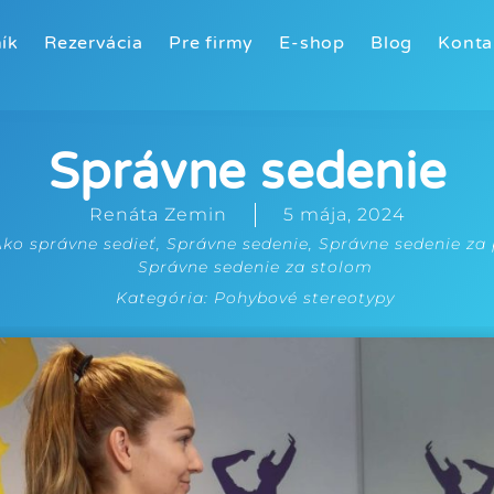
ík
Rezervácia
Pre firmy
E-shop
Blog
Konta
Správne sedenie
Renáta Zemin
5 mája, 2024
ko správne sedieť
,
Správne sedenie
,
Správne sedenie za
Správne sedenie za stolom
Kategória:
Pohybové stereotypy