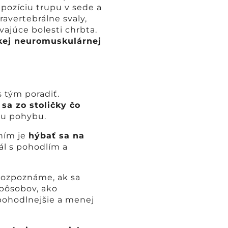
 pozíciu trupu v sede a
avertebrálne svaly,
ajúce bolesti chrbta.
ej neuromuskulárnej
 tým poradiť.
 sa zo stoličky čo
tu pohybu.
ením je
hýbať sa na
uál s pohodlím a
 rozpoznáme, ak sa
pôsobov, ako
 pohodlnejšie a menej