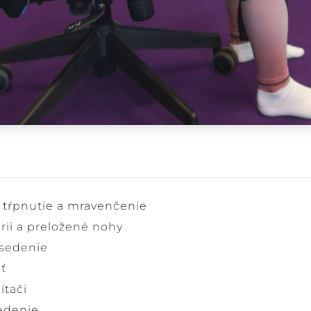
 tŕpnutie a mravenčenie
rii a preložené nohy
 sedenie
ť
ítači
sedenie