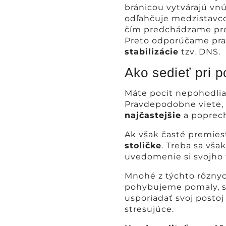
bránicou vytvárajú vnú
odľahčuje medzistavcov
čím predchádzame preťa
Preto odporúčame prav
stabilizácie
tzv. DNS.
Ako sedieť pri p
Máte pocit nepohodlia
Pravdepodobne viete, 
najčastejšie
a poprech
Ak však časté premiest
stoličke
. Treba sa vša
uvedomenie si svojho 
Mnohé z týchto rôznyc
pohybujeme pomaly, s 
usporiadať svoj postoj
stresujúce.