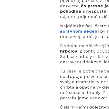
pôvodnej pozície. V to
dozviete,
čo presne je
pohodlne
a nespustili
nájdete príjemné cvič
Najdôležitejšou časťou 
správnom sedení
by m
driekovej lordózy sa a
Druhým najdôležitejš
hrbolov
. Z tohto dôv
Sedacie hrboly si ľa
nastavení driekovej lo
Tu však je potrebné v
odstupujú práve od sed
svaly automaticky pri
chrbta a opačne vyklen
než sedacie hrboly. Z 
potrebujeme venovať
Ďalším veľmi dôležitý