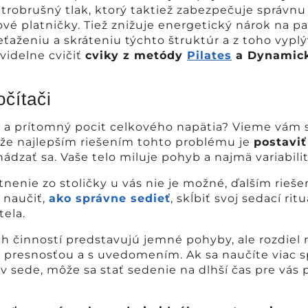
trobrušný tlak, ktorý taktiež zabezpečuje správnu
é platničky. Tiež znižuje energetický nárok na par
ženiu a skráteniu týchto štruktúr a z toho vyplýv
idelne cvičiť
cviky z metódy
Pilates
a Dynamick
očítači
 a prítomný pocit celkového napätia? Vieme vám s
že najlepším riešením tohto problému je
postaviť
ádzať sa. Vaše telo miluje pohyb a najmä variabili
nenie zo stoličky u vás nie je možné, ďalším rieš
k naučiť,
ako správne sedieť
, skĺbiť svoj sedací rit
tela.
h činností predstavujú jemné pohyby, ale rozdiel
presnosťou a s uvedomením. Ak sa naučíte viac s
 v sede, môže sa stať sedenie na dlhší čas pre vás