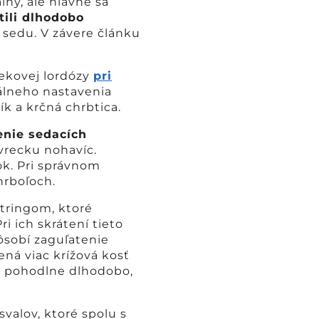
lny, ale hlavne sa
tili dlhodobo
sedu. V závere článku
riekovej lordózy
pri
álneho nastavenia
k a krčná chrbtica.
nie sedacích
vrecku nohavíc.
k. Pri správnom
hrboľoch.
tringom, ktoré
i ich skrátení tieto
ôsobí zaguľatenie
ná viac krížová kosť
de pohodlne dlhodobo,
valov, ktoré spolu s