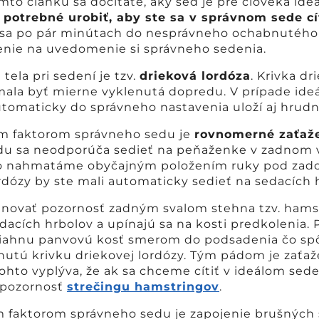
mto článku sa dočítate, aký sed je pre človeka ideá
 potrebné urobiť, aby ste sa v správnom sede cí
 sa po pár minútach do nesprávneho ochabnutého 
enie na uvedomenie si správneho sedenia.
tela pri sedení je tzv.
drieková lordóza
. Krivka d
ala byť mierne vyklenutá dopredu. V prípade ide
utomaticky do správneho nastavenia uloží aj hrudní
ím faktorom správneho sedu je
rovnomerné zaťaže
odu sa neodporúča sedieť na peňaženke v zadnom 
hko nahmatáme obyčajným položením ruky pod zado
rdózy by ste mali automaticky sedieť na sedacích 
enovať pozornosť zadným svalom stehna tzv. hams
acích hrbolov a upínajú sa na kosti predkolenia. Pr
tiahnu panvovú kosť smerom do podsadenia čo sp
utú krivku driekovej lordózy. Tým pádom je zaťaže
tohto vyplýva, že ak sa chceme cítiť v ideálom se
 pozornosť
strečingu hamstringov
.
m faktorom správneho sedu je zapojenie brušných s