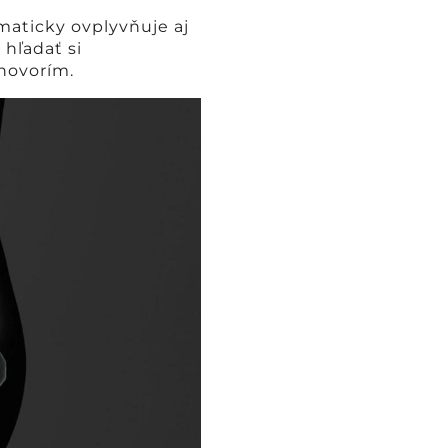
maticky ovplyvňuje aj
 hľadať si
ehovorím.