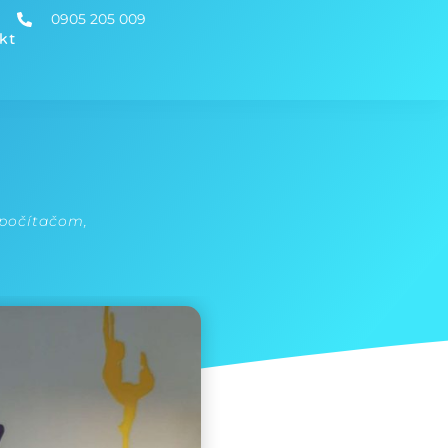
0905 205 009
kt
 počítačom
,