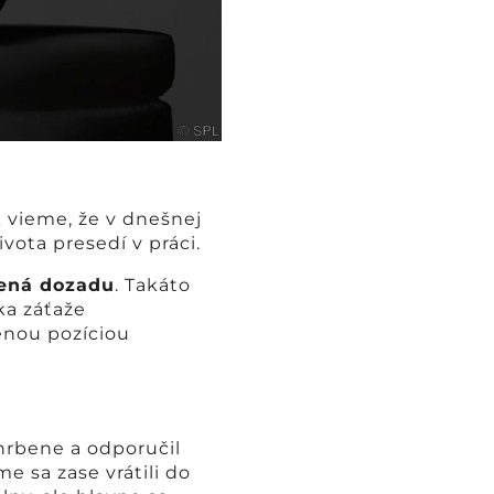
k vieme, že v dnešnej
vota presedí v práci.
dená dozadu
. Takáto
ka záťaže
nenou pozíciou
hrbene a odporučil
e sa zase vrátili do