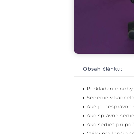
Obsah článku:
Prekladanie nohy,
Sedenie v kancelá
Aké je nesprávne
Ako správne sedie
Ako sedieť pri poč
Cviky pre lepšie 