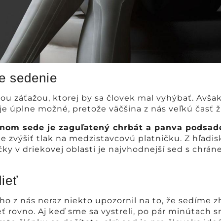
e sedenie
kou záťažou, ktorej by sa človek mal vyhýbať. Avša
e úplne možné, pretože väčšina z nás veľkú časť ži
vnom sede je zaguľatený chrbát a panva podsa
 zvýšiť tlak na medzistavcovú platničku. Z hľadis
ky v driekovej oblasti je najvhodnejší sed s chrá
ieť
 z nás neraz niekto upozornil na to, že sedíme z
eť rovno. Aj keď sme sa vystreli, po pár minútach sm