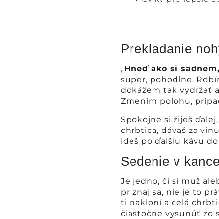
Prekladanie noh
„
Hneď ako si sadnem,
super, pohodlne. Robím
dokážem tak vydržať aj
Zmením polohu, prípa
Spokojne si žiješ ďalej
chrbtica, dávaš za vin
ideš po ďalšiu kávu d
Sedenie v kance
Je jedno, či si muž a
priznaj sa, nie je to p
ti nakloní a celá chrbt
čiastočne vysunúť zo s