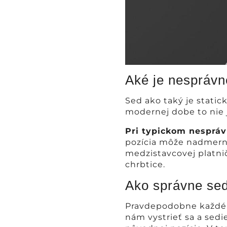
Aké je nesprávn
Sed ako taký je static
modernej dobe to nie j
Pri typickom nesprá
pozícia môže nadmerne
medzistavcovej platnič
chrbtice.
Ako správne sed
Pravdepodobne každého
nám vystrieť sa a sedi