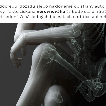
 dopredu, dozadu alebo naklonenie do strany auto
vy. Takto získaná
nerovnováha
ťa bude stále nútiť
ri sedení. O následných bolestiach chrbtice ani n