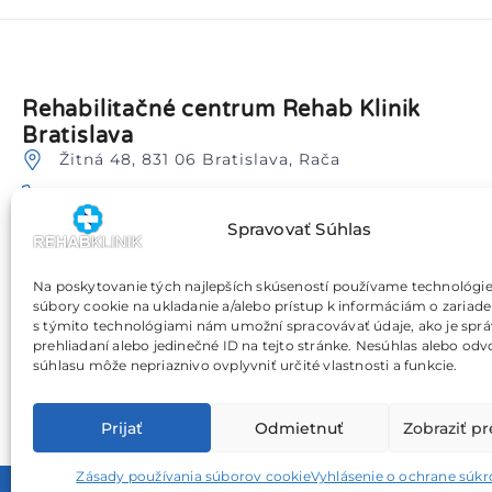
Rehabilitačné centrum Rehab Klinik
Bratislava
Žitná 48, 831 06 Bratislava, Rača
0905 205 009
Spravovať Súhlas
info@rehabklinik.sk
Blízka dostupnosť lokalít: Bratislava Nové Mesto,
Vajnory, Ružinov, Vrakuňa, Petržalka, Svätý Jur,
Na poskytovanie tých najlepších skúseností používame technológie
Pezinok a okolie.
súbory cookie na ukladanie a/alebo prístup k informáciám o zariade
Dostupné termíny
s týmito technológiami nám umožní spracovávať údaje, ako je sprá
prehliadaní alebo jedinečné ID na tejto stránke. Nesúhlas alebo odv
Príjemné rodinné prostredie
súhlasu môže nepriaznivo ovplyvniť určité vlastnosti a funkcie.
Prijať
Odmietnuť
Zobraziť p
Zásady používania súborov cookie
Vyhlásenie o ochrane súk
© 2026 Rehab - Klinik, s.r.o.