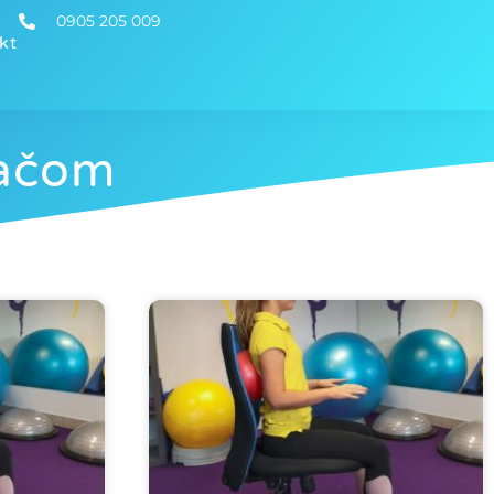
0905 205 009
kt
tačom