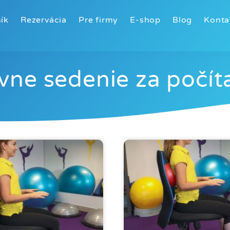
ík
Rezervácia
Pre firmy
E-shop
Blog
Konta
vne sedenie za počí