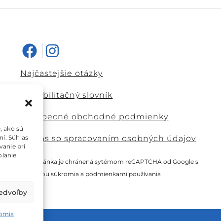
Najčastejšie otázky
Rehabilitačný slovník
Všeobecné obchodné podmienky
, ako sú
ní. Súhlas
Súhlas so spracovaním osobných údajov
vanie pri
olanie
Táto stránka je chránená sytémom reCAPTCHA od Google s
ochranou súkromia
a
podmienkami používania
redvoľby
romia