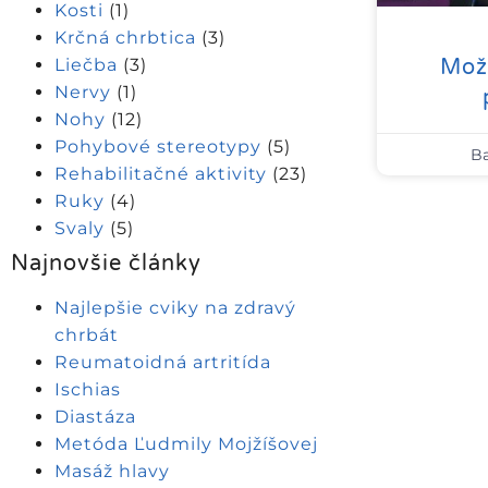
Kosti
(1)
Krčná chrbtica
(3)
Možn
Liečba
(3)
Nervy
(1)
Nohy
(12)
Pohybové stereotypy
(5)
Ba
Rehabilitačné aktivity
(23)
Ruky
(4)
Svaly
(5)
Najnovšie články
Najlepšie cviky na zdravý
chrbát
Reumatoidná artritída
Ischias
Diastáza
Metóda Ľudmily Mojžíšovej
Masáž hlavy