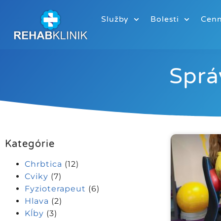
Služby
Bolesti
Cenn
Sprá
Kategórie
Chrbtica
(12)
Cviky
(7)
Fyzioterapeut
(6)
Hlava
(2)
Kĺby
(3)