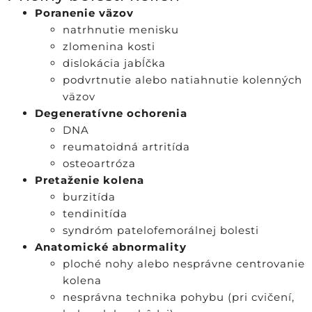
Poranenie väzov
natrhnutie menisku
zlomenina kosti
dislokácia jabĺčka
podvrtnutie alebo natiahnutie kolenných
väzov
Degeneratívne ochorenia
DNA
reumatoidná artritída
osteoartróza
Pretaženie kolena
burzitída
tendinitída
syndróm patelofemorálnej bolesti
Anatomické abnormality
ploché nohy alebo nesprávne centrovanie
kolena
nesprávna technika pohybu (pri cvičení,