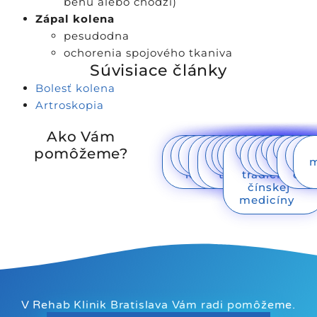
behu alebo chôdzi)
Zápal kolena
pesudodna
ochorenia spojového tkaniva
Súvisiace články
Bolesť kolena
Artroskopia
Ako Vám
Vyšetrenie
Vyšetrenie
Konzultácia s
Liečebno
Liečebná
Fyzikálna
Skupinová
Kinesio
Terapia
Pilates
Vyšetren
Domác
Domá
Banko
Breu
Mas
Ref
Č
pomôžeme?
neurológom
FBLR
fyzioterapeutom
edukačná
joga
terapia
Taping
LTV
podľa
podosko
rehabilit
masáž
ma
ma
ly
m
lekárom
terapia
terapia
tradičnej
cho
čínskej
medicíny
V Rehab Klinik Bratislava Vám radi pomôžeme.