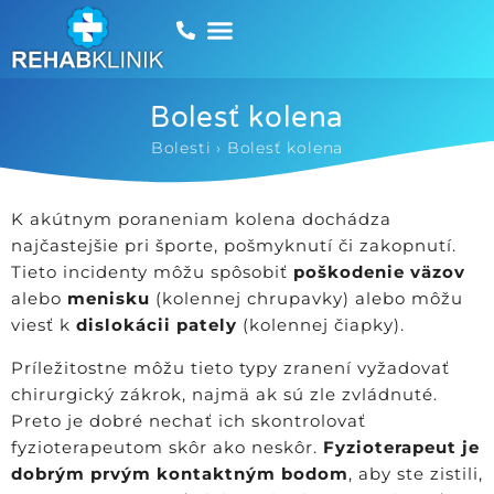
Bolesť kolena
Bolesti
›
Bolesť kolena​
K akútnym poraneniam kolena dochádza
najčastejšie pri športe, pošmyknutí či zakopnutí.
Tieto incidenty môžu spôsobiť
poškodenie väzov
alebo
menisku
(kolennej chrupavky) alebo môžu
viesť k
dislokácii pately
(kolennej čiapky).
Príležitostne môžu tieto typy zranení vyžadovať
chirurgický zákrok, najmä ak sú zle zvládnuté.
Preto je dobré nechať ich skontrolovať
fyzioterapeutom skôr ako neskôr.
Fyzioterapeut je
dobrým prvým kontaktným bodom
, aby ste zistili,