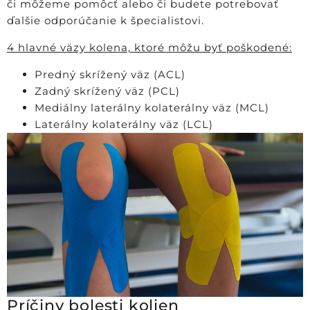
či môžeme pomôcť alebo či budete potrebovať
ďalšie odporúčanie k špecialistovi.
4 hlavné väzy kolena, ktoré môžu byť poškodené:
Predný skrížený väz (ACL)
Zadný skrížený väz (PCL)
Mediálny laterálny kolaterálny väz (MCL)
Laterálny kolaterálny väz (LCL)
Príčiny bolesti kolien