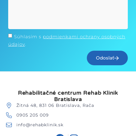
Súhlasím s
podmienkami ochrany osobných
údajov
.
Odoslať
Rehabilitačné centrum Rehab Klinik
Bratislava
Žitná 48, 831 06 Bratislava, Rača
0905 205 009
info@rehabklinik.sk