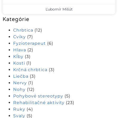
Ľubomír Mišút
Kategórie
Chrbtica
(12)
Cviky
(7)
Fyzioterapeut
(6)
Hlava
(2)
Kĺby
(3)
Kosti
(1)
Krčná chrbtica
(3)
Liečba
(3)
Nervy
(1)
Nohy
(12)
Pohybové stereotypy
(5)
Rehabilitačné aktivity
(23)
Ruky
(4)
Svaly
(5)