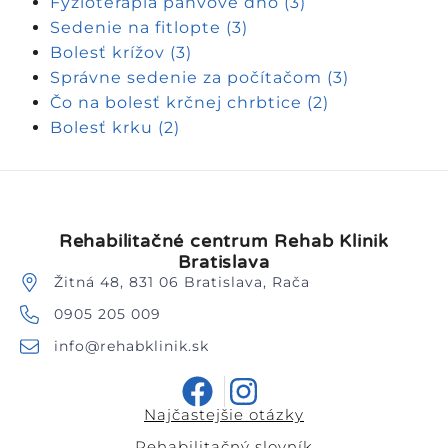
Fyzioterapia panvové dno
(3)
Sedenie na fitlopte
(3)
Bolesť krížov
(3)
Správne sedenie za počítačom
(3)
Čo na bolesť krčnej chrbtice
(2)
Bolesť krku
(2)
Rehabilitačné centrum Rehab Klinik
Bratislava
Žitná 48, 831 06 Bratislava, Rača
0905 205 009
info@rehabklinik.sk
Najčastejšie otázky
Rehabilitačný slovník