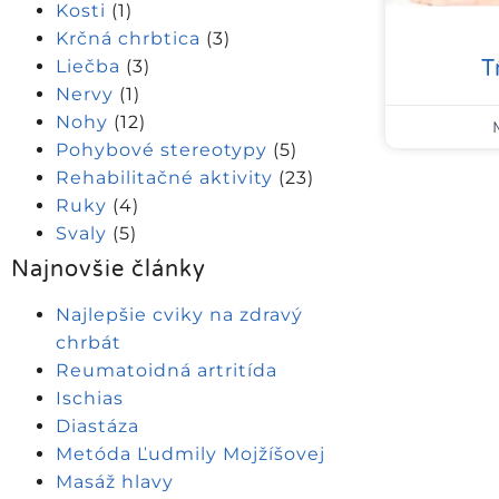
Kosti
(1)
Krčná chrbtica
(3)
T
Liečba
(3)
Nervy
(1)
Nohy
(12)
Pohybové stereotypy
(5)
Rehabilitačné aktivity
(23)
Ruky
(4)
Svaly
(5)
Najnovšie články
Najlepšie cviky na zdravý
chrbát
Reumatoidná artritída
Ischias
Diastáza
Metóda Ľudmily Mojžíšovej
Masáž hlavy