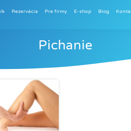
ík
Rezervácia
Pre firmy
E-shop
Blog
Konta
Pichanie