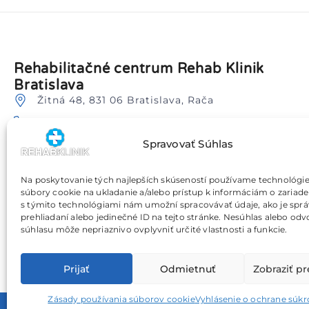
Rehabilitačné centrum Rehab Klinik
Bratislava
Žitná 48, 831 06 Bratislava, Rača
0905 205 009
Spravovať Súhlas
info@rehabklinik.sk
Blízka dostupnosť lokalít: Bratislava Nové Mesto,
Vajnory, Ružinov, Vrakuňa, Petržalka, Svätý Jur,
Na poskytovanie tých najlepších skúseností používame technológie
Pezinok a okolie.
súbory cookie na ukladanie a/alebo prístup k informáciám o zariade
Dostupné termíny
s týmito technológiami nám umožní spracovávať údaje, ako je sprá
prehliadaní alebo jedinečné ID na tejto stránke. Nesúhlas alebo odv
Príjemné rodinné prostredie
súhlasu môže nepriaznivo ovplyvniť určité vlastnosti a funkcie.
Prijať
Odmietnuť
Zobraziť p
Zásady používania súborov cookie
Vyhlásenie o ochrane súk
© 2026 Rehab - Klinik, s.r.o.