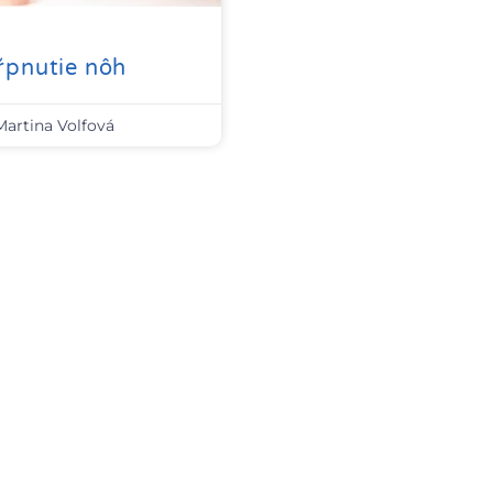
ŕpnutie nôh
Martina Volfová