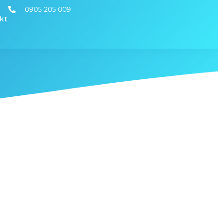
0905 205 009
kt