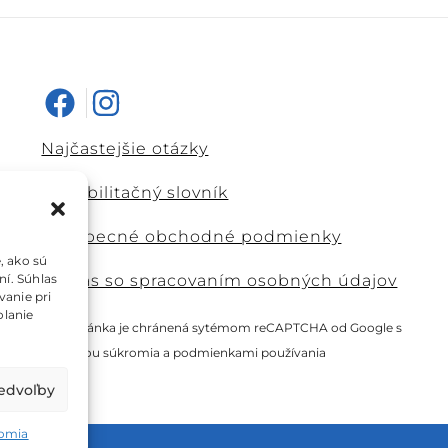
Najčastejšie otázky
Rehabilitačný slovník
Všeobecné obchodné podmienky
, ako sú
ní. Súhlas
Súhlas so spracovaním osobných údajov
vanie pri
olanie
Táto stránka je chránená sytémom reCAPTCHA od Google s
ochranou súkromia
a
podmienkami používania
redvoľby
romia