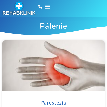
Pálenie
Parestézia