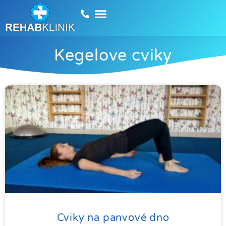
Kegelove cviky
Cviky na panvové dno