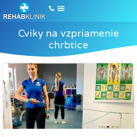
Cviky na vzpriamenie
chrbtice