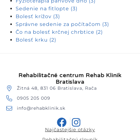
Fyzioterapia panvové dno
(3)
Sedenie na fitlopte
(3)
Bolesť krížov
(3)
Správne sedenie za počítačom
(3)
Čo na bolesť krčnej chrbtice
(2)
Bolesť krku
(2)
Rehabilitačné centrum Rehab Klinik
Bratislava
Žitná 48, 831 06 Bratislava, Rača
0905 205 009
info@rehabklinik.sk
Najčastejšie otázky
Rehabilitačný slovník