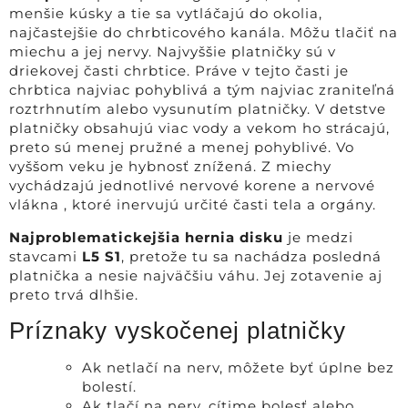
menšie kúsky a tie sa vytláčajú do okolia,
najčastejšie do chrbticového kanála. Môžu tlačiť na
miechu a jej nervy. Najvyššie platničky sú v
driekovej časti chrbtice. Práve v tejto časti je
chrbtica najviac pohyblivá a tým najviac zraniteľná
roztrhnutím alebo vysunutím platničky. V detstve
platničky obsahujú viac vody a vekom ho strácajú,
preto sú menej pružné a menej pohyblivé. Vo
vyššom veku je hybnosť znížená. Z miechy
vychádzajú jednotlivé nervové korene a nervové
vlákna , ktoré inervujú určité časti tela a orgány.
Najproblematickejšia hernia disku
je medzi
stavcami
L5 S1
, pretože tu sa nachádza posledná
platnička a nesie najväčšiu váhu. Jej zotavenie aj
preto trvá dlhšie.
Príznaky vyskočenej platničky
Ak netlačí na nerv, môžete byť úplne bez
bolestí.
Ak tlačí na nerv, cítime bolesť alebo