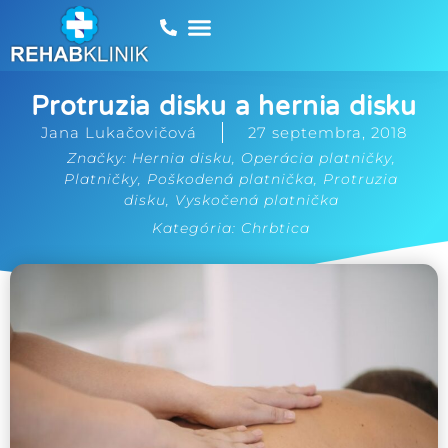
Protruzia disku a hernia disku
Jana Lukačovičová
27 septembra, 2018
Značky:
Hernia disku
,
Operácia platničky
,
Platničky
,
Poškodená platnička
,
Protruzia
disku
,
Vyskočená platnička
Kategória:
Chrbtica