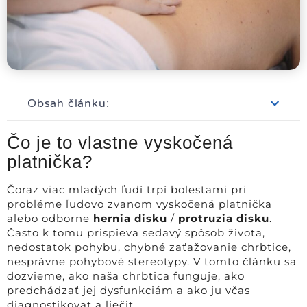
Obsah článku:
Čo je to vlastne vyskočená
platnička?
Čoraz viac mladých ľudí trpí bolesťami pri
probléme ľudovo zvanom vyskočená platnička
alebo odborne
hernia disku
/
protruzia disku
.
Často k tomu prispieva sedavý spôsob života,
nedostatok pohybu, chybné zaťažovanie chrbtice,
nesprávne pohybové stereotypy. V tomto článku sa
dozvieme, ako naša chrbtica funguje, ako
predchádzať jej dysfunkciám a ako ju včas
diagnostikovať a liečiť.