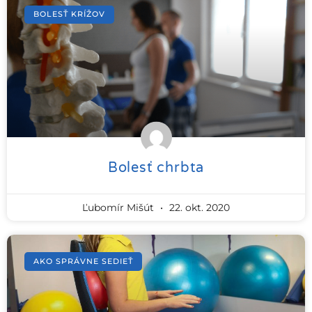
BOLESŤ KRÍŽOV
Bolesť chrbta
Ľubomír Mišút
22. okt. 2020
AKO SPRÁVNE SEDIEŤ