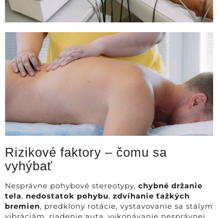
Rizikové faktory – čomu sa
vyhýbať
Nesprávne pohybové stereotypy,
chybné držanie
tela
,
nedostatok pohybu
,
zdvíhanie ťažkých
bremien
, predklony rotácie, vystavovanie sa stálym
vibráciám, riadenie auta, vykonávanie nesprávnej