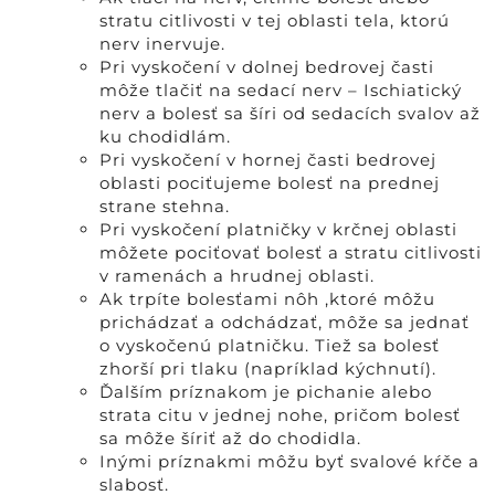
stratu citlivosti v tej oblasti tela, ktorú
nerv inervuje.
Pri vyskočení v dolnej bedrovej časti
môže tlačiť na sedací nerv – Ischiatický
nerv a bolesť sa šíri od sedacích svalov až
ku chodidlám.
Pri vyskočení v hornej časti bedrovej
oblasti pociťujeme bolesť na prednej
strane stehna.
Pri vyskočení platničky v krčnej oblasti
môžete pociťovať bolesť a stratu citlivosti
v ramenách a hrudnej oblasti.
Ak trpíte bolesťami nôh ,ktoré môžu
prichádzať a odchádzať, môže sa jednať
o vyskočenú platničku. Tiež sa bolesť
zhorší pri tlaku (napríklad kýchnutí).
Ďalším príznakom je pichanie alebo
strata citu v jednej nohe, pričom bolesť
sa môže šíriť až do chodidla.
Inými príznakmi môžu byť svalové kŕče a
slabosť.