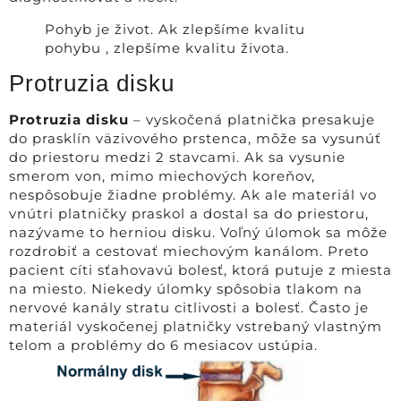
Pohyb je život. Ak zlepšíme kvalitu
pohybu , zlepšíme kvalitu života.
Protruzia disku
Protruzia disku
– vyskočená platnička presakuje
do prasklín väzivového prstenca, môže sa vysunúť
do priestoru medzi 2 stavcami. Ak sa vysunie
smerom von, mimo miechových koreňov,
nespôsobuje žiadne problémy. Ak ale materiál vo
vnútri platničky praskol a dostal sa do priestoru,
nazývame to herniou disku. Voľný úlomok sa môže
rozdrobiť a cestovať miechovým kanálom. Preto
pacient cíti sťahovavú bolesť, ktorá putuje z miesta
na miesto. Niekedy úlomky spôsobia tlakom na
nervové kanály stratu citlivosti a bolesť. Často je
materiál vyskočenej platničky vstrebaný vlastným
telom a problémy do 6 mesiacov ustúpia.