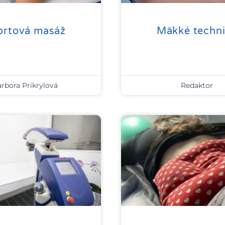
ortová masáž
Mäkké techn
rbora Prikrylová
Redaktor