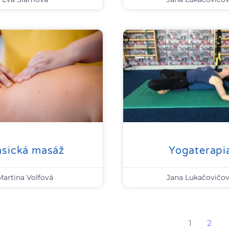
asická masáž
Yogaterapi
Martina Volfová
Jana Lukačovičo
1
2