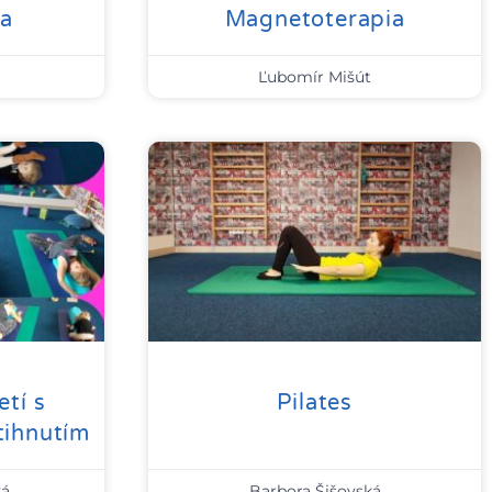
ia
Magnetoterapia
Ľubomír Mišút
etí s
Pilates
tihnutím
vá
Barbora Šišovská