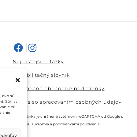
Najčastejšie otázky
Rehabilitačný slovník
Všeobecné obchodné podmienky
, ako sú
ní. Súhlas
Súhlas so spracovaním osobných údajov
vanie pri
olanie
Táto stránka je chránená sytémom reCAPTCHA od Google s
ochranou súkromia
a
podmienkami používania
redvoľby