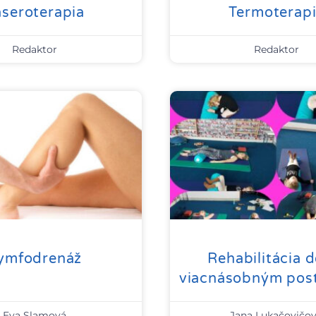
aseroterapia
Termoterap
Redaktor
Redaktor
ymfodrenáž
Rehabilitácia d
viacnásobným pos
Eva Slamová
Jana Lukačovičo