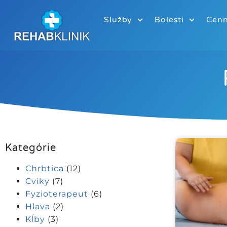
Služby
Bolesti
Cenn
Kategórie
Chrbtica
(12)
Cviky
(7)
Fyzioterapeut
(6)
Hlava
(2)
Kĺby
(3)