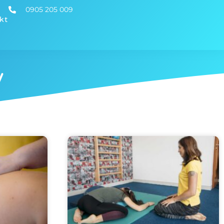
0905 205 009
kt
y