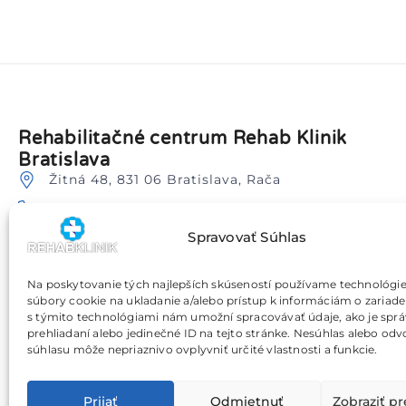
Rehabilitačné centrum Rehab Klinik
Bratislava
Žitná 48, 831 06 Bratislava, Rača
0905 205 009
Spravovať Súhlas
info@rehabklinik.sk
Blízka dostupnosť lokalít: Bratislava Nové Mesto,
Vajnory, Ružinov, Vrakuňa, Petržalka, Svätý Jur,
Na poskytovanie tých najlepších skúseností používame technológie
Pezinok a okolie.
súbory cookie na ukladanie a/alebo prístup k informáciám o zariade
Dostupné termíny
s týmito technológiami nám umožní spracovávať údaje, ako je sprá
prehliadaní alebo jedinečné ID na tejto stránke. Nesúhlas alebo odv
Príjemné rodinné prostredie
súhlasu môže nepriaznivo ovplyvniť určité vlastnosti a funkcie.
Prijať
Odmietnuť
Zobraziť p