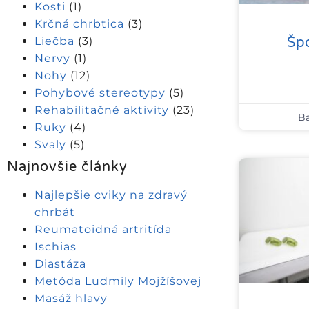
Kosti
(1)
Krčná chrbtica
(3)
Šp
Liečba
(3)
Nervy
(1)
Nohy
(12)
Pohybové stereotypy
(5)
Rehabilitačné aktivity
(23)
Ba
Ruky
(4)
Svaly
(5)
Najnovšie články
Najlepšie cviky na zdravý
chrbát
Reumatoidná artritída
Ischias
Diastáza
Metóda Ľudmily Mojžíšovej
Masáž hlavy