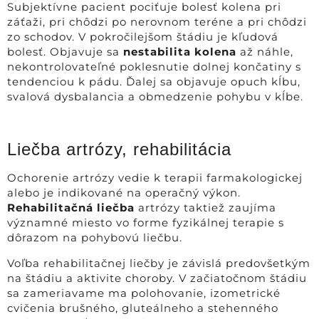
Subjektívne pacient pociťuje bolesť kolena pri
záťaži, pri chôdzi po nerovnom teréne a pri chôdzi
zo schodov. V pokročilejšom štádiu je kľudová
bolesť. Objavuje sa
nestabilita kolena
až náhle,
nekontrolovateľné poklesnutie dolnej končatiny s
tendenciou k pádu. Ďalej sa objavuje opuch kĺbu,
svalová dysbalancia a obmedzenie pohybu v kĺbe.
Liečba artrózy, rehabilitácia
Ochorenie artrózy vedie k terapii farmakologickej
alebo je indikované na operačný výkon.
Rehabilitačná liečba
artrózy taktiež zaujíma
významné miesto vo forme fyzikálnej terapie s
dôrazom na pohybovú liečbu.
Voľba rehabilitačnej liečby je závislá predovšetkým
na štádiu a aktivite choroby. V začiatočnom štádiu
sa zameriavame ma polohovanie, izometrické
cvičenia brušného, gluteálneho a stehenného