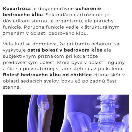
Koxartróza
je degeneratívne
ochorenie
bedrového kĺbu
. Sekundárna artróza nie je
dôsledkom starnutia organizmu, ale poruchy
funkcie. Porucha funkcie vedie k štrukturálnym
zmenám v oblasti bedrového kĺbu.
Veľa ľudí sa domnieva, že pri tomto ochorení sa
vyskytuje
ostrá bolesť v bedrovom kĺbe
ale
subjektívnym príznakom pri koxartóze
predovšetkým bolesť, ktorá býva v oblasti inguiny
a šíri sa po vnútornej strane stehna až po koleno.
Bolesť bedrového kĺbu od chrbtice
cítime skôr v
oblasti sedacích svalov, boku až po zadnú časť
stehna.