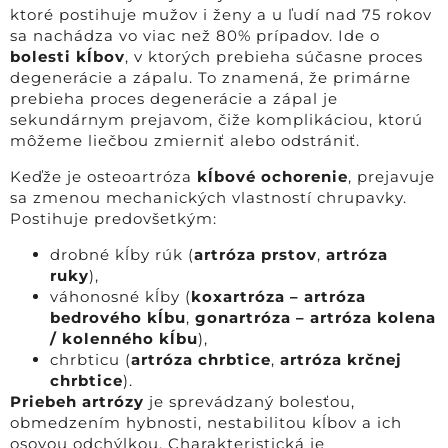
ktoré postihuje mužov i ženy a u ľudí nad 75 rokov
sa nachádza vo viac než 80% prípadov. Ide o
bolesti kĺbov
, v ktorých prebieha súčasne proces
degenerácie a zápalu. To znamená, že primárne
prebieha proces degenerácie a zápal je
sekundárnym prejavom, čiže komplikáciou, ktorú
môžeme liečbou zmierniť alebo odstrániť.
Keďže je osteoartróza
kĺbové ochorenie
, prejavuje
sa zmenou mechanických vlastností chrupavky.
Postihuje predovšetkým:
drobné kĺby rúk (
artróza prstov
,
artróza
ruky
),
váhonosné kĺby (
koxartróza – artróza
bedrového kĺbu
,
gonartróza – artróza kolena
/ kolenného kĺbu
),
chrbticu (
artróza chrbtice
,
artróza krčnej
chrbtice
).
Priebeh artrózy
je sprevádzaný bolesťou,
obmedzením hybnosti, nestabilitou kĺbov a ich
osovou odchýlkou. Charakteristická je