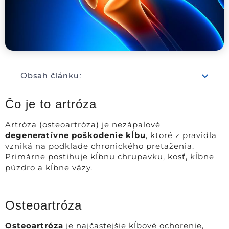
Obsah článku:
Čo je to artróza
Artróza (osteoartróza) je nezápalové
degeneratívne poškodenie kĺbu
, ktoré z pravidla
vzniká na podklade chronického preťaženia.
Primárne postihuje kĺbnu chrupavku, kosť, kĺbne
púzdro a kĺbne väzy.
Osteoartróza
Osteoartróza
je najčastejšie kĺbové ochorenie,