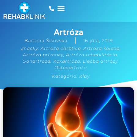
Artróza
Barbora Šišovská
16 júla, 2019
Značky:
Artróza chrbtice
,
Artróza kolena
,
Artróza príznaky
,
Artróza rehabilitácia
,
Gonartróza
,
Koxartróza
,
Liečba artrózy
,
Osteoartróza
Kategória:
Kĺby