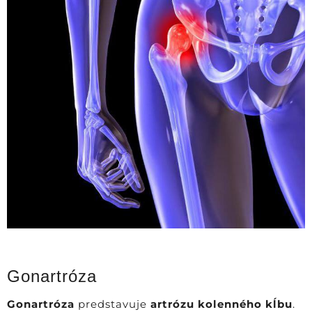
Gonartróza
Gonartróza
predstavuje
artrózu kolenného kĺbu
.