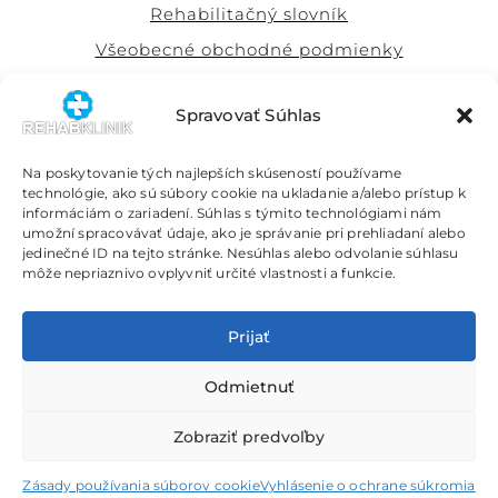
Rehabilitačný slovník
Všeobecné obchodné podmienky
Súhlas so spracovaním osobných údajov
Spravovať Súhlas
Táto stránka je chránená sytémom reCAPTCHA od Google s
ochranou súkromia
a
podmienkami používania
Na poskytovanie tých najlepších skúseností používame
Naši partneri
technológie, ako sú súbory cookie na ukladanie a/alebo prístup k
informáciám o zariadení. Súhlas s týmito technológiami nám
Právne služby Simona Ondrejkovičová
umožní spracovávať údaje, ako je správanie pri prehliadaní alebo
jedinečné ID na tejto stránke. Nesúhlas alebo odvolanie súhlasu
môže nepriaznivo ovplyvniť určité vlastnosti a funkcie.
Prijať
Slovenčina
Odmietnuť
Zobraziť predvoľby
© 2026 Rehab - Klinik, s.r.o.
Zásady používania súborov cookie
Vyhlásenie o ochrane súkromia