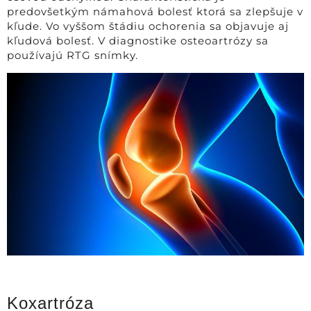
predovšetkým námahová bolesť ktorá sa zlepšuje v
kľude. Vo vyššom štádiu ochorenia sa objavuje aj
kľudová bolesť. V diagnostike osteoartrózy sa
používajú RTG snímky.
Koxartróza