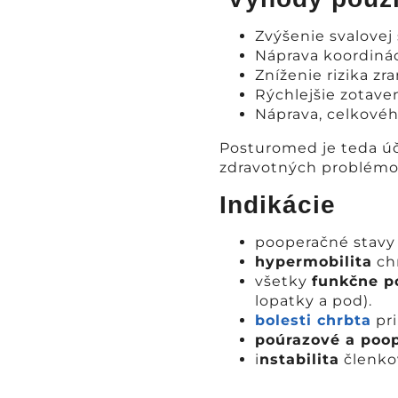
Zvýšenie svalovej s
Náprava koordinác
Zníženie rizika zr
Rýchlejšie zotave
Náprava, celkového
Posturomed je teda úči
zdravotných problémov
Indikácie
pooperačné stavy
hypermobilita
chr
všetky
funkčne p
lopatky a pod).
bolesti chrbta
pri
poúrazové a poo
i
nstabilita
členko