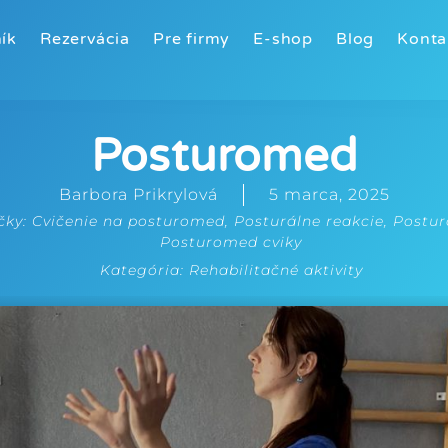
ík
Rezervácia
Pre firmy
E-shop
Blog
Konta
Posturomed
Barbora Prikrylová
5 marca, 2025
čky:
Cvičenie na posturomed
,
Posturálne reakcie
,
Postu
Posturomed cviky
Kategória:
Rehabilitačné aktivity