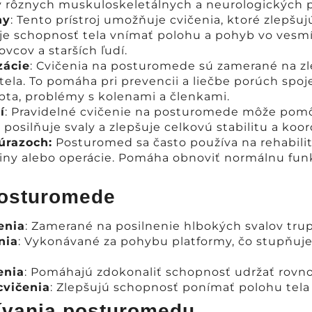
y rôznych muskuloskeletálnych a neurologických 
hy
: Tento prístroj umožňuje cvičenia, ktoré zlepšu
 je schopnosť tela vnímať polohu a pohyb vo vesmír
ovcov a starších ľudí.
zácie
: Cvičenia na posturomede sú zamerané na zle
tela. To pomáha pri prevencii a liečbe porúch spoj
rbta, problémy s kolenami a členkami.
í
: Pravidelné cvičenie na posturomede môže pom
posilňuje svaly a zlepšuje celkovú stabilitu a koor
úrazoch:
Posturomed sa často používa na rehabilit
niny alebo operácie. Pomáha obnoviť normálnu fun
posturomede
enia
: Zamerané na posilnenie hlbokých svalov tru
nia
: Vykonávané za pohybu platformy, čo stupňuje
enia
: Pomáhajú zdokonaliť schopnosť udržať rovn
cvičenia
: Zlepšujú schopnosť ponímať polohu tela
vania posturomedu