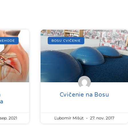
ONEHODE
BOSU CVIČENIE
á
Cvičenie na Bosu
ia
sep. 2021
Ľubomír Mišút
27. nov. 2017