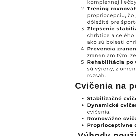
komplexnej liečb
Tréning rovnová
propriocepciu, čo
dôležité pre šport
Zlepšenie stabili
chrbtice a celého 
ako sú bolesti ch
Prevencia zranen
zraneniam tým, že 
Rehabilitácia po 
sú výrony, zlome
rozsah.
Cvičenia na 
Stabilizačné cvič
Dynamické cviče
cvičenia.
Rovnovážne cvič
Proprioceptívne 
Výhody použí