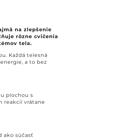
najmä na zlepšenie
žňuje rôzne cvičenia
témov tela.
bu. Každá telesná
 energie, a to bez
ou plochou s
 reakcií vrátane
d ako súčasť