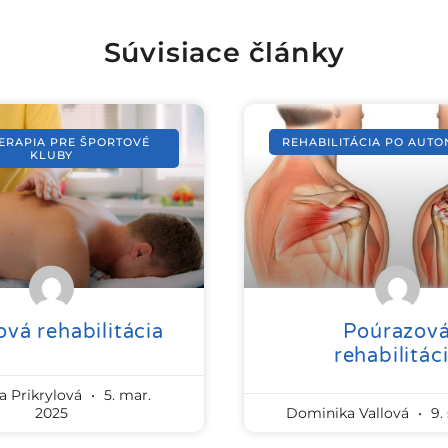
Súvisiace články
ERAPIA PRE ŠPORTOVÉ
REHABILITÁCIA PO AUT
KLUBY
vá rehabilitácia
Poúrazov
rehabilitác
a Prikrylová
5. mar.
2025
Dominika Vallová
9. 