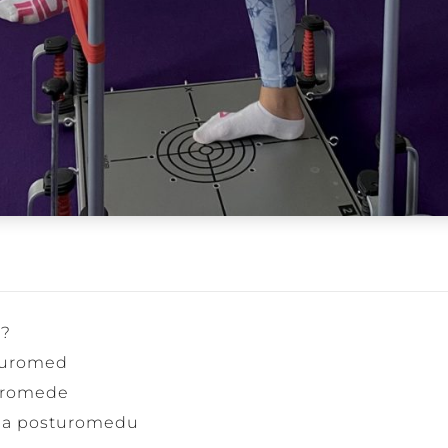
d?
turomed
uromede
ia posturomedu