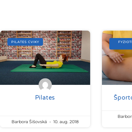
PILATES CVIKY
FYZIOT
Pilates
Športo
Barbor
Barbora Šišovská
10. aug. 2018