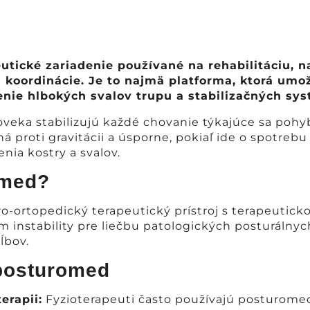
utické zariadenie používané na rehabilitáciu, 
a koordinácie. Je to najmä platforma, ktorá umo
enie hlbokých svalov trupu a stabilizačných sys
oveka stabilizujú každé chovanie týkajúce sa pohy
á proti gravitácii a úsporne, pokiaľ ide o spotrebu
nia kostry a svalov.
omed?
ro-ortopedický terapeutický prístroj s terapeutick
instability pre liečbu patologických posturálnych
ĺbov.
posturomed
erapii:
Fyzioterapeuti často používajú posturome