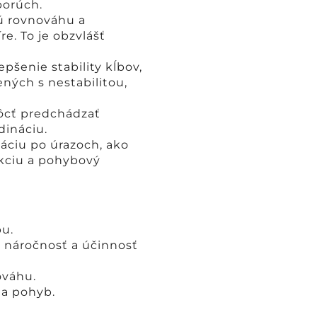
porúch.
jú rovnováhu a
e. To je obzvlášť
pšenie stability kĺbov,
ených s nestabilitou,
ôcť predchádzať
dináciu.
áciu po úrazoch, ako
kciu a pohybový
pu.
 náročnosť a účinnosť
ováhu.
 a pohyb.