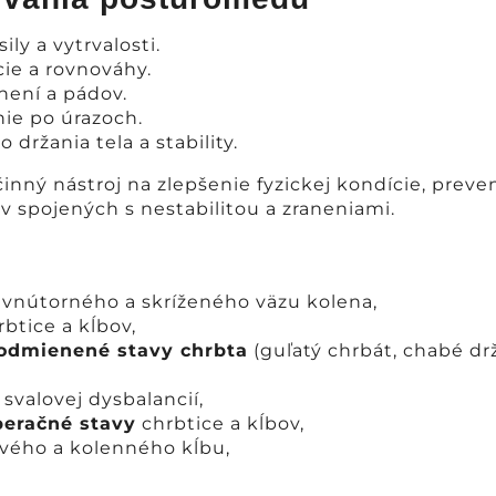
ily a vytrvalosti.
ie a rovnováhy.
anení a pádov.
nie po úrazoch.
 držania tela a stability.
nný nástroj na zlepšenie fyzickej kondície, preve
 spojených s nestabilitou a zraneniami.
 vnútorného a skríženého väzu kolena,
btice a kĺbov,
odmienené stavy chrbta
(guľatý chrbát, chabé dr
 svalovej dysbalancií,
peračné stavy
chrbtice a kĺbov,
vého a kolenného kĺbu,