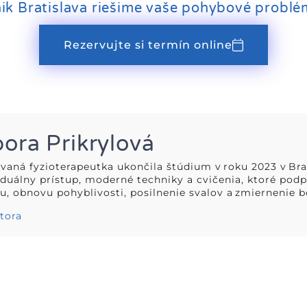
nik Bratislava riešime vaše pohybové problé
Rezervujte si termín online
ora Prikrylová
aná fyzioterapeutka ukončila štúdium v roku 2023 v Bra
iduálny prístup, moderné techniky a cvičenia, ktoré podp
u, obnovu pohyblivosti, posilnenie svalov a zmiernenie bo
utora