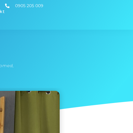
0905 205 009
kt
romed
,