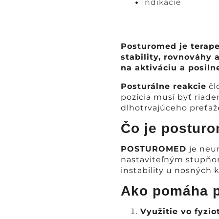
Indikácie
Posturomed je terape
stability, rovnováhy 
na aktiváciu a posiln
Posturálne reakcie
čl
pozícia musí byť riaden
dlhotrvajúceho preťaže
Čo je postur
POSTUROMED
je neu
nastaviteľným stupňom 
instability u nosných k
Ako pomáha 
Využitie vo fyziot