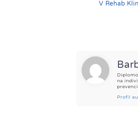
V Rehab Kli
Barb
Diplomov
na indiv
prevenci
Profil a