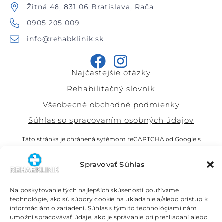
Žitná 48, 831 06 Bratislava, Rača
0905 205 009
info@rehabklinik.sk
Najčastejšie otázky
Rehabilitačný slovník
Všeobecné obchodné podmienky
Súhlas so spracovaním osobných údajov
Táto stránka je chránená sytémom reCAPTCHA od Google s
ochranou súkromia
a
podmienkami používania
Spravovať Súhlas
Naši partneri
Právne služby Simona Ondrejkovičová
Na poskytovanie tých najlepších skúseností používame
technológie, ako sú súbory cookie na ukladanie a/alebo prístup k
informáciám o zariadení. Súhlas s týmito technológiami nám
umožní spracovávať údaje, ako je správanie pri prehliadaní alebo