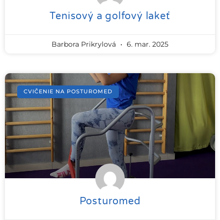
Tenisový a golfový lakeť
Barbora Prikrylová
6. mar. 2025
CVIČENIE NA POSTUROMED
Posturomed