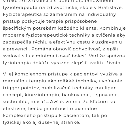
V roku 2023 ukončila štúdium diplomovaného
fyzioterapeuta na zdravotníckej škole v Bratislave.
Fyzioterapeutka so zameraním na individuálny
prístup poskytuje terapie prispôsobene
špecifickým potrebám každého klienta. Kombinuje
moderne fyzioterapeutické techniky a cvičenia aby
zabezpečila rýchlu a efektívnu cestu k uzdraveniu
a prevencii. Pomáha obnoviť pohyblivosť, zlepšiť
svalovú silu a minimalizovať bolesť. Verí že správna
fyzioterapia dokáže výrazne zlepšiť kvalitu života.
V jej komplexnom prístupe k pacientovi využíva aj
manuálnu terapiu ako mäkké techniky, uvoľnenie
trigger pointov, mobilizačné techniky, mulligan
concept, kinezioterapiu, bankovanie, tejpovanie,
suchu ihlu, masáž… Avšak vníma, že kľúčom ku
efektívnej liečbe je nutnosť maximálne
komplexného prístupu k pacientom, tak po
fyzickej ako aj duševnej stránke.