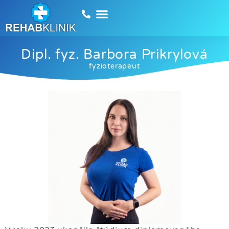
Dipl. fyz. Barbora Prikrylová
fyzioterapeut